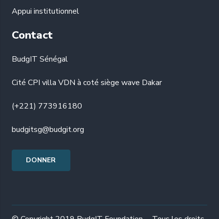
Appui institutionnel
Contact
BudgIT Sénégal
Cité CPI villa VDN à coté siège wave Dakar
(+221) 773916180
budgitsg@budgit.org
DONNER
© Copyright 2019 BudgIT Foundation. – Tous les droits