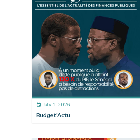
July 1, 2026
event
Budget’Actu