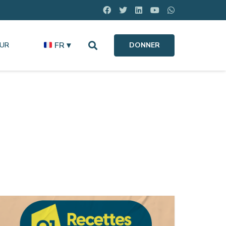
FR ▾
OUR
DONNER