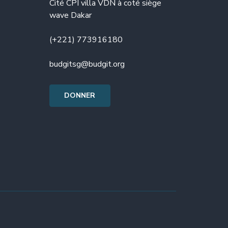
Cité CPI villa VDN à coté siège
wave Dakar
(+221) 773916180
budgitsg@budgit.org
DONNER