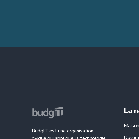
La n
Maiso
BudgIT est une organisation
Docum
civique qui applique la technologie