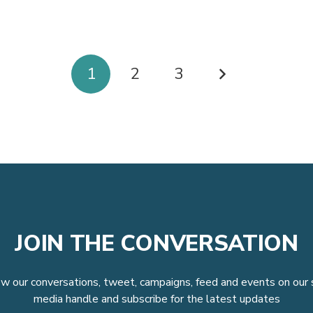
1
2
3
JOIN THE CONVERSATION
w our conversations, tweet, campaigns, feed and events on our 
media handle and subscribe for the latest updates