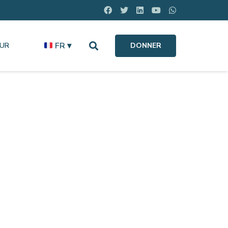
FR ▾
OUR
DONNER