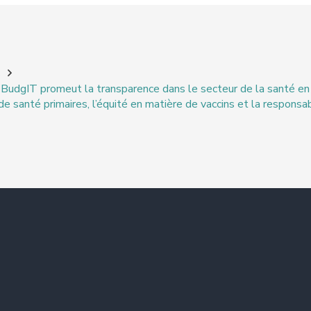
s
dgIT promeut la transparence dans le secteur de la santé en s
de santé primaires, l’équité en matière de vaccins et la responsabi