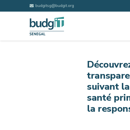
budgitsg@budgit.org
Découvre
transpare
suivant l
santé prim
la respons