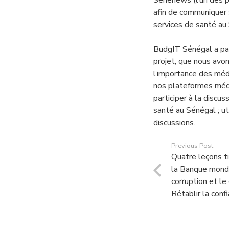
Senenews (l’un des p
afin de communiquer 
services de santé au 
BudgIT Sénégal a pas
projet, que nous avo
l’importance des médi
nos plateformes méd
participer à la discu
santé au Sénégal ; ut
discussions.
Previous Post
Quatre leçons t
la Banque mondia
corruption et l
Rétablir la conf