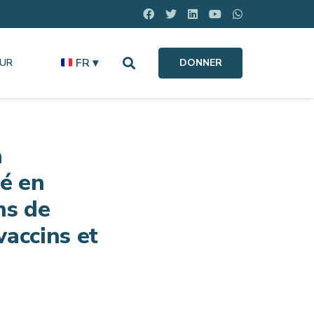
FR ▾
OUR
DONNER
a
té en
ns de
vaccins et