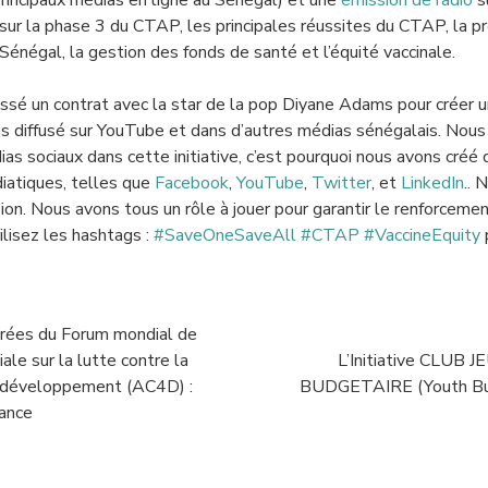
rincipaux médias en ligne au Sénégal) et une
émission de radio
s
sur la phase 3 du CTAP, les principales réussites du CTAP, la p
Sénégal, la gestion des fonds de santé et l’équité vaccinale.
sé un contrat avec la star de la pop Diyane Adams pour créer 
ns diffusé sur YouTube et dans d’autres médias sénégalais. Nous
as sociaux dans cette initiative, c’est pourquoi nous avons cré
iatiques, telles que
Facebook
,
YouTube
,
Twitter
, et
LinkedIn
.
. 
ssion. Nous avons tous un rôle à jouer pour garantir le renforce
ilisez les hashtags :
#SaveOneSaveAll #CTAP #VaccineEquity
p
irées du Forum mondial de
le sur la lutte contre la
L’Initiative CLUB 
e développement (AC4D) :
BUDGETAIRE (Youth Bu
iance