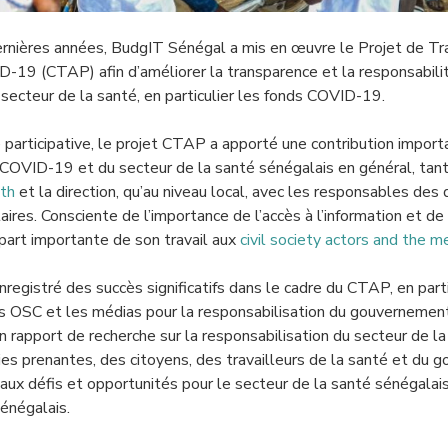
rnières années, BudgIT Sénégal a mis en œuvre le Projet de Tr
-19 (CTAP) afin d’améliorer la transparence et la responsabilit
secteur de la santé, en particulier les fonds COVID-19.
participative, le projet CTAP a apporté une contribution importa
 COVID-19 et du secteur de la santé sénégalais en général, tant 
lth
et la direction, qu’au niveau local, avec les responsables des d
ires. Consciente de l’importance de l’accès à l’information et de l
art importante de son travail aux
civil society actors and the m
egistré des succès significatifs dans le cadre du CTAP, en parti
es OSC et les médias pour la responsabilisation du gouvernemen
 rapport de recherche sur la responsabilisation du secteur de la
ies prenantes, des citoyens, des travailleurs de la santé et du 
cipaux défis et opportunités pour le secteur de la santé sénégalais
énégalais.