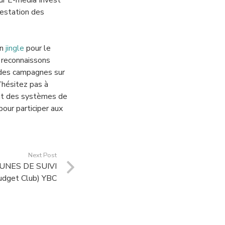
ur E-media Invest
restation des
un
jingle
pour le
 reconnaissons
é des campagnes sur
N’hésitez pas à
ment des systèmes de
our participer aux
Next Post
JEUNES DE SUIVI
dget Club) YBC