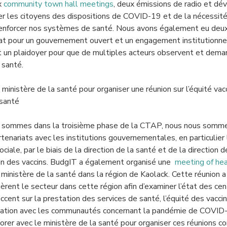
x
community town hall meetings
, deux émissions de radio et dév
er les citoyens des dispositions de COVID-19 et de la nécessité 
 renforcer nos systèmes de santé. Nous avons également eu de
iat pour un gouvernement ouvert et un engagement institutionnel
t un plaidoyer pour que de multiples acteurs observent et de
 santé.
 ministère de la santé pour organiser une réunion sur l’équité vac
 santé
 sommes dans la troisième phase de la CTAP, nous nous somme
enariats avec les institutions gouvernementales, en particulier 
ociale, par le biais de la direction de la santé et de la direction d
on des vaccins. BudgIT a également organisé une
meeting of hea
 ministère de la santé dans la région de Kaolack. Cette réunion 
 gèrent le secteur dans cette région afin d’examiner l’état des ce
accent sur la prestation des services de santé, l’équité des vaccin
ation avec les communautés concernant la pandémie de COVID-1
borer avec le ministère de la santé pour organiser ces réunions 